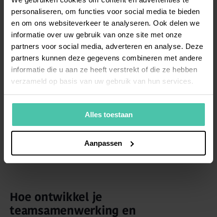
verschillende teamleden leert kennen. Geef ook
personaliseren, om functies voor social media te bieden
duidelijke verwachtingen voor de eerste weken en
en om ons websiteverkeer te analyseren. Ook delen we
maanden, zodat ze weten waar ze naartoe werken.
informatie over uw gebruik van onze site met onze
partners voor social media, adverteren en analyse. Deze
partners kunnen deze gegevens combineren met andere
Wanneer weet je dat de integratie
informatie die u aan ze heeft verstrekt of die ze hebben
succesvol verloopt?
verzameld op basis van uw gebruik van hun services.
Succesvolle integratie zie je terug in toenemende
zelfstandigheid, actieve deelname aan teamdiscussies
Alles toestaan
en het opbouwen van werkrelaties. Na vier weken zou
een nieuwe medewerker de basis onder de knie
Aanpassen
moeten hebben en na drie maanden volledig
productief zijn.
Hoe ontwikkel je
teamsamenwerking en