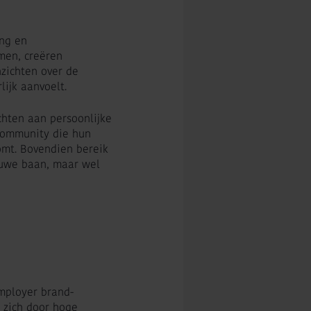
ing en
men, creëren
nzichten over de
ijk aanvoelt.
hten aan persoonlijke
 community die hun
omt. Bovendien bereik
ieuwe baan, maar wel
employer brand-
 zich door hoge