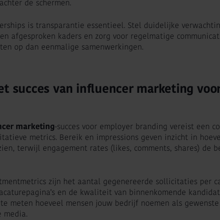
 achter de schermen.
erships is transparantie essentieel. Stel duidelijke verwachti
nnen afgesproken kaders en zorg voor regelmatige communicati
taten op dan eenmalige samenwerkingen.
et succes van influencer marketing voo
ncer marketing
-succes voor employer branding vereist een c
itatieve metrics. Bereik en impressions geven inzicht in hoe
en, terwijl engagement rates (likes, comments, shares) de b
itmentmetrics zijn het aantal gegenereerde sollicitaties per 
acaturepagina’s en de kwaliteit van binnenkomende kandidat
te meten hoeveel mensen jouw bedrijf noemen als gewenste
e media.