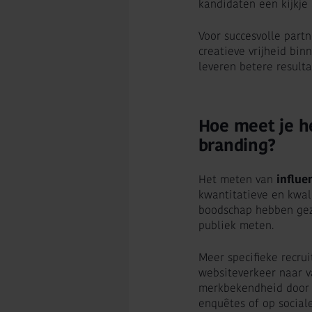
kandidaten een kijkje
Voor succesvolle partn
creatieve vrijheid bi
leveren betere resul
Hoe meet je h
branding?
Het meten van
influe
kwantitatieve en kwal
boodschap hebben gezi
publiek meten.
Meer specifieke recru
websiteverkeer naar v
merkbekendheid door 
enquêtes of op social