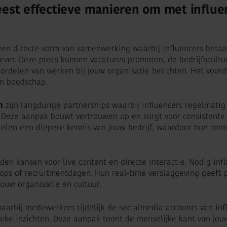
eest effectieve manieren om met influ
een directe vorm van samenwerking waarbij influencers beta
ever. Deze posts kunnen vacatures promoten, de bedrijfscultuu
oordelen van werken bij jouw organisatie belichten. Het voord
en boodschap.
n
zijn langdurige partnerships waarbij influencers regelmatig
Deze aanpak bouwt vertrouwen op en zorgt voor consistente 
len een diepere kennis van jouw bedrijf, waardoor hun cont
den kansen voor live content en directe interactie. Nodig infl
hops of recruitmentdagen. Hun real-time verslaggeving geeft 
jouw organisatie en cultuur.
aarbij medewerkers tijdelijk de socialmedia-accounts van in
eke inzichten. Deze aanpak toont de menselijke kant van jouw