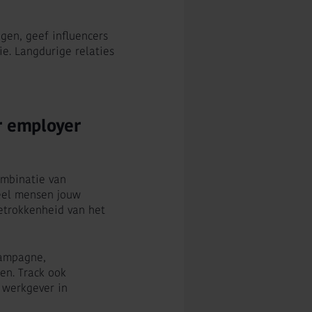
ngen, geef influencers
e. Langdurige relaties
r employer
ombinatie van
veel mensen jouw
etrokkenheid van het
campagne,
en. Track ook
 werkgever in