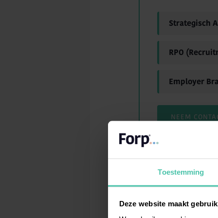
Strategisch 
RPO (Recruit
Employer Br
NEEM CONTA
Toestemming
Hoe vind je de
Deze website maakt gebruik