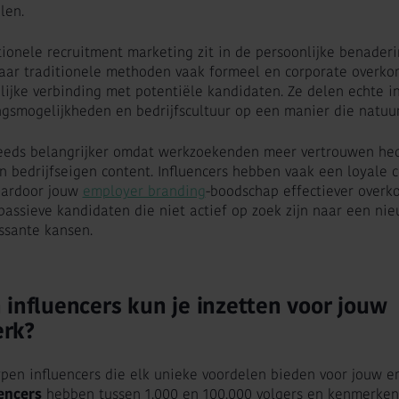
len.
tionele recruitment marketing zit in de persoonlijke benader
aar traditionele methoden vaak formeel en corporate overko
lijke verbinding met potentiële kandidaten. Ze delen echte i
ngsmogelijkheden en bedrijfscultuur op een manier die natuurl
eeds belangrijker omdat werkzoekenden meer vertrouwen hec
 bedrijfseigen content. Influencers hebben vaak een loyale
aardoor jouw
employer branding
-boodschap effectiever overk
 passieve kandidaten die niet actief op zoek zijn naar een n
ssante kansen.
 influencers kun je inzetten voor jouw
rk?
typen influencers die elk unieke voordelen bieden voor jouw 
encers
hebben tussen 1.000 en 100.000 volgers en kenmerken