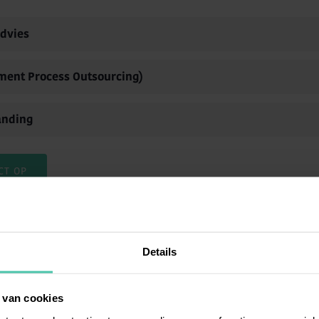
Advies
ment Process Outsourcing)
anding
CT OP
Details
 juiste influencers voor jouw recruitm
 van cookies