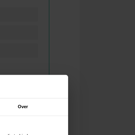
Over
entdoelen?