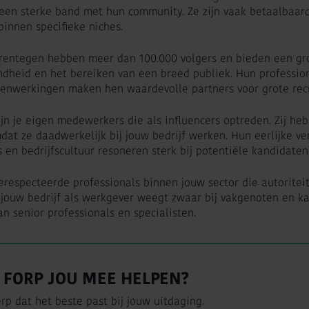
een sterke band met hun community. Ze zijn vaak betaalbaar
innen specifieke niches.
rentegen hebben meer dan 100.000 volgers en bieden een grot
dheid en het bereiken van een breed publiek. Hun profession
enwerkingen maken hen waardevolle partners voor grote re
jn je eigen medewerkers die als influencers optreden. Zij h
at ze daadwerkelijk bij jouw bedrijf werken. Hun eerlijke ve
s en bedrijfscultuur resoneren sterk bij potentiële kandidaten
 gerespecteerde professionals binnen jouw sector die autorit
ouw bedrijf als werkgever weegt zwaar bij vakgenoten en kan 
n senior professionals en specialisten.
FORP JOU MEE HELPEN?
rp dat het beste past bij jouw uitdaging.