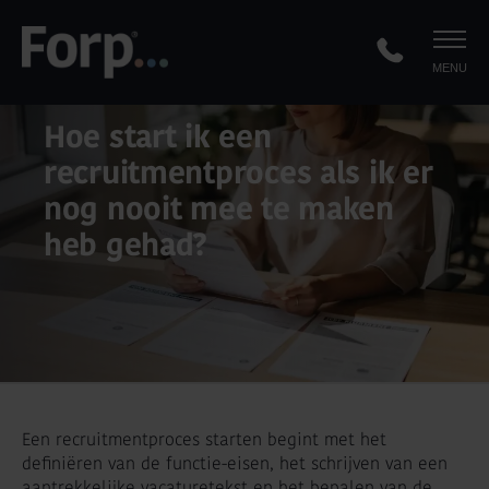
MENU
Hoe start ik een
recruitmentproces als ik er
nog nooit mee te maken
heb gehad?
Een recruitmentproces starten begint met het
definiëren van de functie-eisen, het schrijven van een
aantrekkelijke vacaturetekst en het bepalen van de