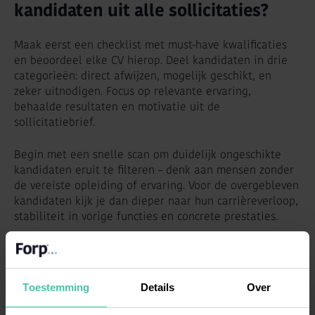
kandidaten uit alle sollicitaties?
Maak eerst een checklist met must-have kwalificaties
en beoordeel elke CV hierop. Deel kandidaten in drie
categorieën: direct afwijzen, mogelijk geschikt, en
zeker uitnodigen. Focus op relevante ervaring,
behaalde resultaten en motivatie uit de
sollicitatiebrief.
Begin met een snelle scan om duidelijk ongeschikte
kandidaten eruit te filteren – denk aan mensen zonder
de vereiste opleiding of ervaring. Voor de overgebleven
kandidaten kijk je dan dieper naar hun carrièreverloop,
stabiliteit in vorige functies en concrete prestaties.
Let op rode vlaggen zoals grote gaten in het CV zonder
verklaring, veel korte dienstverbanden of een
sollicitatiebrief vol spelfouten. Aan de andere kant zijn
Toestemming
Details
Over
positieve signalen: groei in verantwoordelijkheden,
relevante certificeringen en een brief die toont dat de