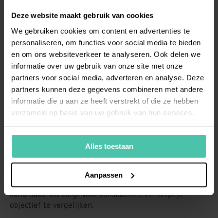
kandidaat onderzoek heeft gedaan naar jouw bedrijf.
Deze website maakt gebruik van cookies
We gebruiken cookies om content en advertenties te
personaliseren, om functies voor social media te bieden
Hoe bereid je je voor op
en om ons websiteverkeer te analyseren. Ook delen we
sollicitatiegesprekken?
informatie over uw gebruik van onze site met onze
partners voor social media, adverteren en analyse. Deze
Bestudeer het CV grondig, bereid specifieke vragen
partners kunnen deze gegevens combineren met andere
voor over ervaring en motivatie, en zorg voor een
informatie die u aan ze heeft verstrekt of die ze hebben
rustige gespreksruimte. Maak een lijst met
verzameld op basis van uw gebruik van hun services.
standaardvragen en functiespecifieke vragen om alle
kandidaten eerlijk te kunnen vergelijken.
Alles toestaan
Ontwikkel een gespreksstructuur die je bij elke
kandidaat volgt: opening, doorloop van ervaring,
specifieke situatievragen, vragen over motivatie en
Aanpassen
toekomstplannen, en ruimte voor vragen van de
kandidaat. Dit zorgt voor consistentie en helpt je
objectief te vergelijken.