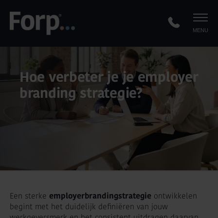
MENU
Hoe verbeter je je employer
branding strategie?
Een sterke
employerbrandingstrategie
ontwikkelen
begint met het duidelijk definiëren van jouw
werkgeversmerk en het consistent uitdragen daarvan