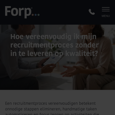
MENU
Hoe vereenvoudig ik mijn
recruitmentproces zonder
in te leveren op kwaliteit?
Een recruitmentproces vereenvoudigen betekent
onnodige stappen elimineren, handmatige taken
automatiseren en focus leggen op activiteiten die