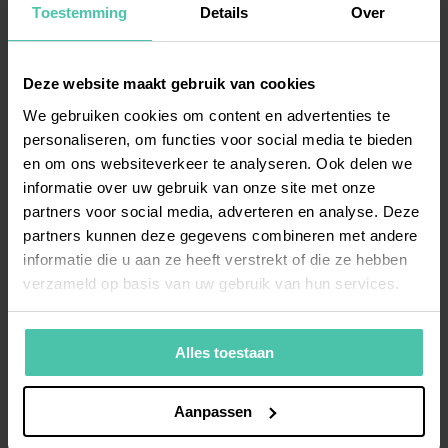
van harde criteria zoals opleiding, ervaring en locatie.
Toestemming
Details
Over
Hierdoor krijg je alleen relevante CV’s te zien, wat uren
per week kan schelen.
Deze website maakt gebruik van cookies
Planningstools synchroniseren agenda’s en laten
kandidaten zelf tijdslots kiezen, wat het heen-en-weer
We gebruiken cookies om content en advertenties te
mailen elimineert. Video-interviewplatforms maken
personaliseren, om functies voor social media te bieden
eerste kennismakingen efficiënter door reistijd weg te
en om ons websiteverkeer te analyseren. Ook delen we
nemen en meer flexibiliteit te bieden.
informatie over uw gebruik van onze site met onze
partners voor social media, adverteren en analyse. Deze
partners kunnen deze gegevens combineren met andere
informatie die u aan ze heeft verstrekt of die ze hebben
Waarom leidt een sneller
verzameld op basis van uw gebruik van hun services.
recruitmentproces tot betere
kandidaten?
Alles toestaan
Een sneller recruitmentproces verhoogt de kans dat
topkandidaten beschikbaar blijven tijdens jouw
Aanpassen
selectietraject en toont professionaliteit, wat positief
bijdraagt aan je werkgeversmerk en de