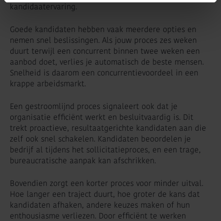
kandidaatervaring.
Goede kandidaten hebben vaak meerdere opties en
nemen snel beslissingen. Als jouw proces zes weken
duurt terwijl een concurrent binnen twee weken een
aanbod doet, verlies je automatisch de beste mensen.
Snelheid is daarom een concurrentievoordeel in een
krappe arbeidsmarkt.
Een gestroomlijnd proces signaleert ook dat je
organisatie efficiënt werkt en besluitvaardig is. Dit
trekt proactieve, resultaatgerichte kandidaten aan die
zelf ook snel schakelen. Kandidaten beoordelen je
bedrijf al tijdens het sollicitatieproces, en een trage,
bureaucratische aanpak kan afschrikken.
Bovendien zorgt een korter proces voor minder uitval.
Hoe langer een traject duurt, hoe groter de kans dat
kandidaten afhaken, andere keuzes maken of hun
enthousiasme verliezen. Door efficiënt te werken