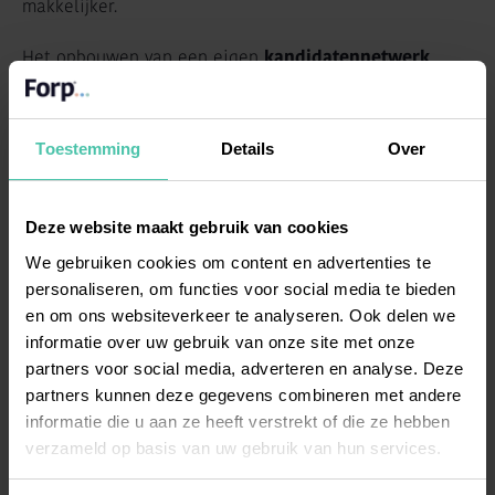
makkelijker.
Het opbouwen van een eigen
kandidatennetwerk
betekent dat je na verloop van tijd een talentpool hebt
van geïnteresseerde kandidaten. Dit maakt
vervolgwervingen sneller en effectiever.
Toestemming
Details
Over
Welke kostenstructuur hanteren
Deze website maakt gebruik van cookies
RPO en recruitment consultancy?
We gebruiken cookies om content en advertenties te
personaliseren, om functies voor social media te bieden
RPO is aanzienlijk kosteneffectiever dan traditionele
en om ons websiteverkeer te analyseren. Ook delen we
recruitment consultancy. Bij meerdere vacatures per
informatie over uw gebruik van onze site met onze
jaar bespaar je fors vergeleken met traditionele
partners voor social media, adverteren en analyse. Deze
bureaus.
partners kunnen deze gegevens combineren met andere
informatie die u aan ze heeft verstrekt of die ze hebben
De kostenstructuur van RPO is transparant:
verzameld op basis van uw gebruik van hun services.
Uurtarief voor daadwerkelijk gemaakte uren