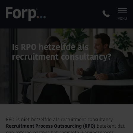
MENU
Is RPO hetzelfde als
recruitment consultancy?
RPO is niet hetzelfde als recruitment consultancy.
Recruitment Process Outsourcing (RPO)
betekent dat
een externe partner het complete wervingsproces