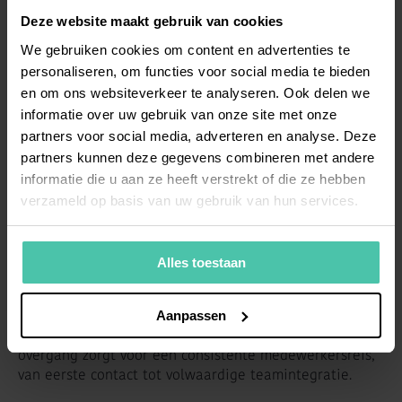
terwijl recruitment de tactische uitvoering van
Deze website maakt gebruik van cookies
talentacquisitie verzorgt voor specifieke vacatures.
We gebruiken cookies om content en advertenties te
personaliseren, om functies voor social media te bieden
De samenwerking begint bij strategische
en om ons websiteverkeer te analyseren. Ook delen we
personeelsplanning, waarbij HR de toekomstige
personeelsbehoeften in kaart brengt. Deze informatie
informatie over uw gebruik van onze site met onze
wordt gedeeld met recruitment om proactief talent
partners voor social media, adverteren en analyse. Deze
pipelines op te bouwen. HR zorgt voor duidelijke
partners kunnen deze gegevens combineren met andere
functieprofielen, competentiekaders en
informatie die u aan ze heeft verstrekt of die ze hebben
organisatiecultuur-informatie die recruitment gebruikt
verzameld op basis van uw gebruik van hun services.
voor effectieve kandidaat-matching.
Tijdens het recruitmentproces houdt HR toezicht op de
Alles toestaan
kwaliteit van het proces en zorgt voor naleving van
arbeidsrecht en diversiteitsbeleid. Na aanname neemt
HR het over voor onboarding, contractbeheer en
Aanpassen
verdere personeelsontwikkeling. Deze naadloze
overgang zorgt voor een consistente medewerkersreis,
van eerste contact tot volwaardige teamintegratie.