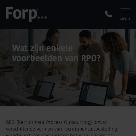
MENU
Wat zijn enkele
voorbeelden van RPO?
RPO (Recruitment Process Outsourcing) omvat
verschillende vormen van recruitmentuitbesteding
waarbij externe specialisten het wervingsproces