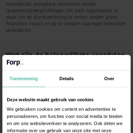
maandelijks opzegbare contracten zonder
langetermijnverplichtingen. Dit stelt organisaties in
staat om de dienstverlening te testen zonder grote
financiële risico’s en op te schalen naarmate behoeften
veranderen.
Wat zijn de belangrijkste voordelen
van RPO ten opzichte van
traditionele werving?
Toestemming
Details
Over
RPO biedt
aanzienlijke kostenbesparingen
vergeleken
met traditionele recruitmentbureaus door een
efficiëntere aanpak en transparante kostenstructuur.
Deze website maakt gebruik van cookies
Organisaties behalen betere resultaten tegen
We gebruiken cookies om content en advertenties te
voorspelbare investeringen.
personaliseren, om functies voor social media te bieden
en om ons websiteverkeer te analyseren. Ook delen we
Het grootste voordeel ligt in het eigendom van
informatie over uw gebruik van onze site met onze
kandidatendata. Waar traditionele bureaus hun eigen