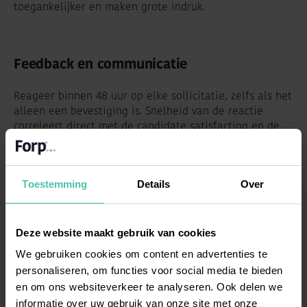
toegankelijker en maken grote indruk.
Feedback en communicatie
Reageer binnen 48 uur op elke sollicitatie, zelfs als het
alleen een bevestiging is. Snelheid van de reactie
correleert direct met de candidate satisfaction en de
kans dat topkandidaten blijven overwegen om bij je te
werken.
Toestemming
Details
Over
Geef constructieve feedback aan afgewezen
kandidaten, vooral na interviews. Dit vereist extra tijd
maar zorgt ervoor dat mensen positief over je bedrijf
blijven denken. Ze kunnen later opnieuw solliciteren of
Deze website maakt gebruik van cookies
je aanbevelen bij hun netwerk.
We gebruiken cookies om content en advertenties te
personaliseren, om functies voor social media te bieden
Houd afgewezen kandidaten in je talent pipeline voor
en om ons websiteverkeer te analyseren. Ook delen we
toekomstige vacatures. Iemand die nu niet past, kan
informatie over uw gebruik van onze site met onze