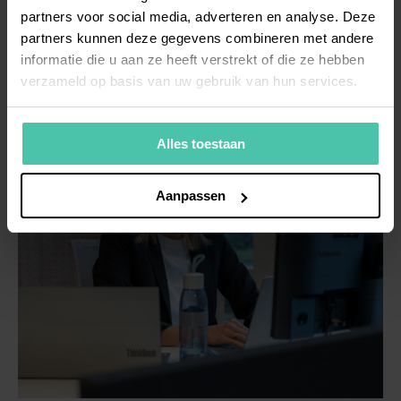
over zes maanden perfect zijn voor een andere rol. Een
partners voor social media, adverteren en analyse. Deze
geautomatiseerde follow-up-email houdt deze
partners kunnen deze gegevens combineren met andere
connectie warm.
informatie die u aan ze heeft verstrekt of die ze hebben
verzameld op basis van uw gebruik van hun services.
Alles toestaan
Aanpassen