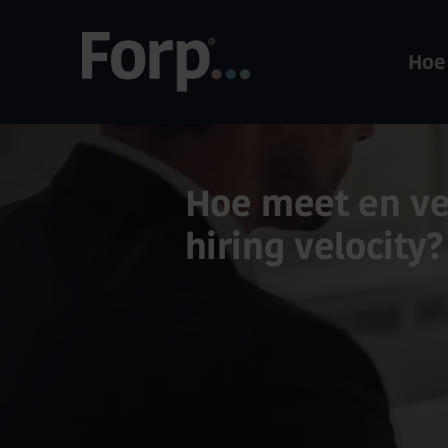
Hoe
Hoe meet en ve
hiring velocity?