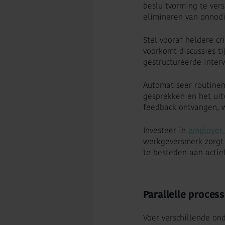
besluitvorming te versn
elimineren van onnodi
Stel vooraf heldere cr
voorkomt discussies ti
gestructureerde inter
Automatiseer routinem
gesprekken en het uitv
feedback ontvangen, w
Investeer in
employer 
werkgeversmerk zorgt 
te besteden aan actie
Parallelle proces
Voer verschillende onde