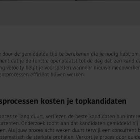
je door de gemiddelde tijd te berekenen die je nodig hebt om
ment dat je de functie openplaatst tot de dag dat een kandid
ing velocity helpt je voorspellen wanneer nieuwe medewerker
entprocessen efficiënt blijven werken.
sprocessen kosten je topkandidaten
oces te lang duurt, verliezen de beste kandidaten hun inter
rrenten. Onderzoek toont aan dat kandidaten gemiddeld bij dr
teren. Als jouw proces acht weken duurt terwijl een concurrent
stematisch de sterkste profielen. Verkort je proces door duidel