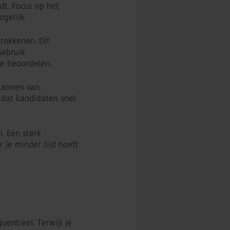
udt. Focus op het
gelijk.
trokkenen. Dit
Gebruik
te beoordelen.
plannen van
r dat kandidaten snel
. Een sterk
 je minder tijd hoeft
uentieel. Terwijl je