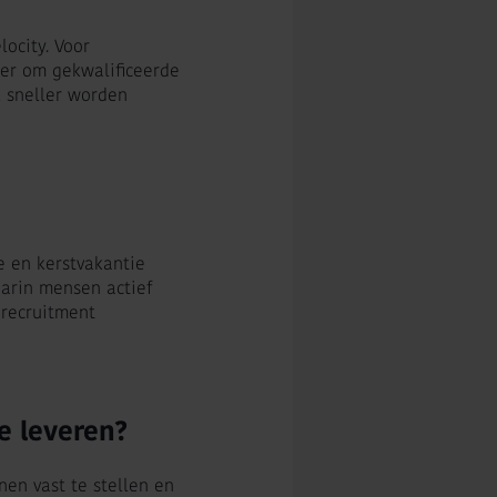
ocity. Voor
nger om gekwalificeerde
 sneller worden
e en kerstvakantie
aarin mensen actief
 recruitment
te leveren?
jnen vast te stellen en