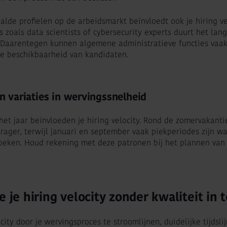
lde profielen op de arbeidsmarkt beïnvloedt ook je hiring vel
es zoals data scientists of cybersecurity experts duurt het la
 Daarentegen kunnen algemene administratieve functies vaak
re beschikbaarheid van kandidaten.
 variaties in wervingssnelheid
et jaar beïnvloeden je hiring velocity. Rond de zomervakanti
rager, terwijl januari en september vaak piekperiodes zijn w
eken. Houd rekening met deze patronen bij het plannen van
e je hiring velocity zonder kwaliteit in 
city door je wervingsproces te stroomlijnen, duidelijke tijdsli