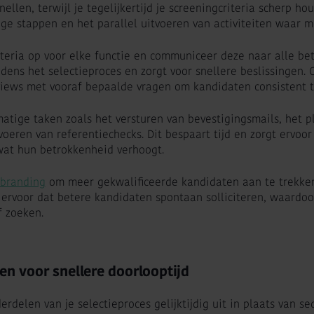
ellen, terwijl je tegelijkertijd je screeningcriteria scherp ho
ge stappen en het parallel uitvoeren van activiteiten waar mo
iteria op voor elke functie en communiceer deze naar alle be
jdens het selectieproces en zorgt voor snellere beslissingen. 
views met vooraf bepaalde vragen om kandidaten consistent 
atige taken zoals het versturen van bevestigingsmails, het 
oeren van referentiechecks. Dit bespaart tijd en zorgt ervoo
at hun betrokkenheid verhoogt.
branding
om meer gekwalificeerde kandidaten aan te trekken
ervoor dat betere kandidaten spontaan solliciteren, waardoor
f zoeken.
sen voor snellere doorlooptijd
rdelen van je selectieproces gelijktijdig uit in plaats van seq