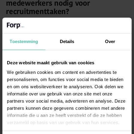
medewerkers nodig voor
recruitmenttaken?
Medewerkers hebben training nodig in
interviewtechnieken, kandidaatbeoordeling,
communicatievaardigheden en arbeidsrecht. Focus op
Toestemming
Details
Over
praktische vaardigheden zoals het stellen van de juiste
vragen, het herkennen van competenties en het
professioneel communiceren met kandidaten.
Deze website maakt gebruik van cookies
Interviewtraining vormt de basis voor effectieve
We gebruiken cookies om content en advertenties te
kandidaatgesprekken. Leer medewerkers hoe ze
personaliseren, om functies voor social media te bieden
gedragsgerichte vragen stellen, doorvragen op
en om ons websiteverkeer te analyseren. Ook delen we
antwoorden en objectief beoordelen. Oefen met
informatie over uw gebruik van onze site met onze
rollenspellen zodat ze zelfvertrouwen opbouwen in
partners voor social media, adverteren en analyse. Deze
gesprekssituaties.
partners kunnen deze gegevens combineren met andere
informatie die u aan ze heeft verstrekt of die ze hebben
Training in kandidaatbeoordeling helpt medewerkers
verzameld op basis van uw gebruik van hun services.
om verder te kijken dan alleen technische
vaardigheden. Leer ze hoe ze cultuurfit beoordelen,