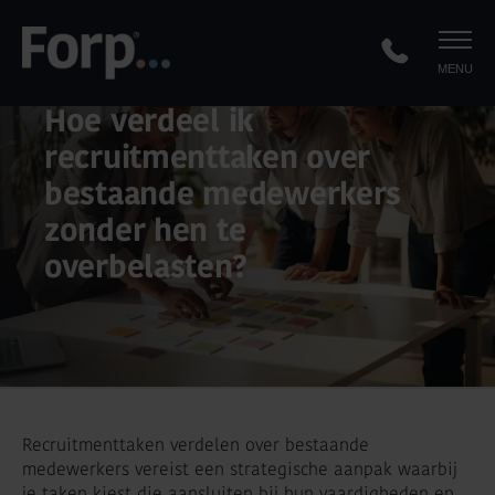
MENU
Hoe verdeel ik
recruitmenttaken over
bestaande medewerkers
zonder hen te
overbelasten?
Recruitmenttaken verdelen over bestaande
medewerkers vereist een strategische aanpak waarbij
je taken kiest die aansluiten bij hun vaardigheden en