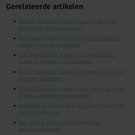
Gerelateerde artikelen
Wat zijn de belangrijkste tips als ik voor het
eerste keer zelf ga recruiten?
Hoe bouw ik tegelijkertijd meerdere teams op
zonder chaotisch te worden?
Hoe vereenvoudig ik mijn recruitmentproces
zonder in te leveren op kwaliteit?
Wat is het verschil tussen employer branding en
corporate branding?
Wat zijn de belangrijkste dingen om op te letten
bij het aannemen van personeel?
Hoe meet en verlaag ik de doorlooptijd van mijn
recruitmentproces?
Wat moet je nooit zeggen tijdens een
sollicitatiegesprek?