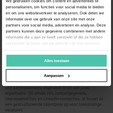
We gebruiken cookies om content en advertenties te
Overweeg professionele ondersteuning wanneer je
personaliseren, om functies voor social media te bieden
geen interne HR-capaciteit hebt voor structurele
en om ons websiteverkeer te analyseren. Ook delen we
werving. RPO-specialisten kunnen binnen 5-7
informatie over uw gebruik van onze site met onze
werkdagen operationeel zijn en leveren de eerste
kandidaten binnen 2-3 weken. De gemiddelde
partners voor social media, adverteren en analyse. Deze
doorlooptijd tot aanname bedraagt 6-8 weken.
partners kunnen deze gegevens combineren met andere
informatie die u aan ze heeft verstrekt of die ze hebben
Externe expertise is waardevol bij urgente
verzameld op basis van uw gebruik van hun services.
wervingsbehoeften. Voor spoedvacatures kan het proces
worden geïntensiveerd met meer uren en directe
sourcing. Het snelste gerealiseerde resultaat was een
Alles toestaan
production planner die binnen 11 dagen werd
aangenomen.
Aanpassen
RPO biedt voordelen boven traditionele bureaus, omdat
alle kandidatendata eigendom blijft van jouw
organisatie. Dit omvat cv’s, contactgegevens,
interviewnotities en LinkedIn-connecties. Je bouwt zo
een gestructureerde talentpool op voor toekomstige
vacatures.